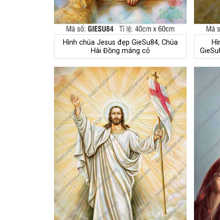
Hình chúa Jesus đẹp GieSu84, Chúa
Hì
Hài Đồng máng cỏ
GieSu