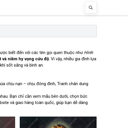
được biết đến với các tên gọi quen thuộc như
Hình
t và niềm hy vọng cứu độ
. Vì vậy, nhiều gia đình lựa
hí sốt sắng và bình an.
a chịu nạn – chịu đóng đinh, Tranh chân dung
c nhau. Bạn chỉ cần xem mẫu bên dưới, chọn bức
ite và giao hàng toàn quốc, giúp bạn dễ dàng