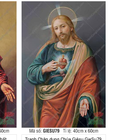
hất
Tranh Chân dung Chúa Giêsu GieSu79,