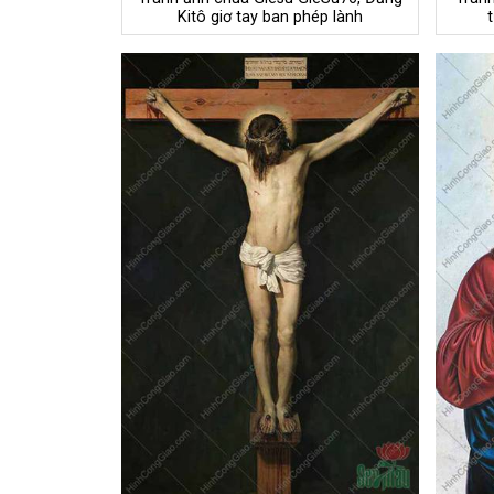
Kitô giơ tay ban phép lành