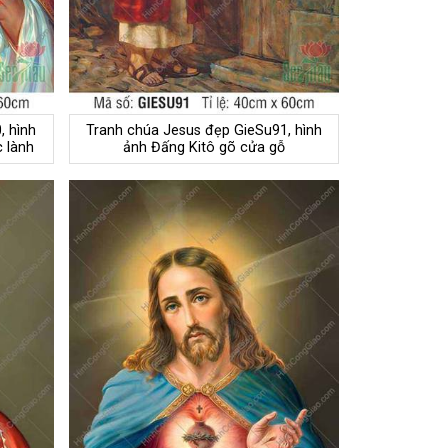
, hình
Tranh chúa Jesus đẹp GieSu91, hình
 lành
ảnh Đấng Kitô gõ cửa gỗ