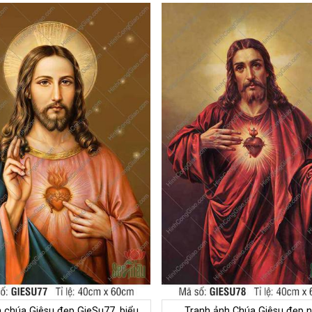
 chúa Giêsu đẹp GieSu77, biểu
Tranh ảnh Chúa Giêsu đẹp n