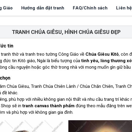
g Giáo
Hướng dẫn đặt tranh
FAQ/Chính sách
Liên hệ
TRANH CHÚA GIÊSU, HÌNH CHÚA GIÊSU ĐẸP
ức tin
 tranh thờ và tranh treo tường Công Giáo về
Chúa Giêsu Kitô
, còn 
g đức tin Kitô giáo, Ngài là biểu tượng của
tình yêu, lòng thương xó
hòng cầu nguyện hoặc góc thờ trong nhà với mong muốn gìn giữ bầu k
 chọn
m Chúa Giêsu, Tranh Chúa Chiên Lành / Chúa Chăn Chiên, Tranh Chú
 đề khác.
êng, phù hợp với nhiều không gian nội thất và nhu cầu trang trí khá
. Shop sẽ in
tranh canvas thành phẩm
đúng theo mẫu đăng trên webs
iêm và phù hợp với không gian gia đình.