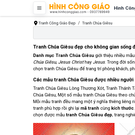
Hình Côn
Tranh Công Giáo Đẹp
Tranh Chúa Giêsu
Tranh Chúa Giêsu đẹp cho không gian sống đ
Danh mục Tranh Chúa Giêsu
giới thiệu nhiều mẫu
Chúa Giêsu
,
Jesus Christ
hay
Jesus
. Trong đời sốn
chọn tranh Chúa Giêsu để trang trí phòng khách, p
Các mẫu tranh Chúa Giêsu được nhiều người
Tranh Chúa Giêsu Lòng Thương Xót, Tranh Thánh Tâ
Chúa Giêsu, Một số mẫu tranh Chúa Giêsu theo chủ
Mỗi mẫu tranh đều mang một ý nghĩa thiêng liêng ri
tranh phù hợp rồi ghi lại
mã tranh
cùng
kích thước
chọn được mẫu
tranh Chúa Giêsu đẹp
, trang ngh