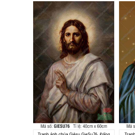
Tranh ảnh chúa Giêsu GieSu76, Đấng
Tranh