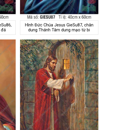
eSu86,
Hình Đức Chúa Jesus GieSu87, chân
 đá
dung Thánh Tâm dung mạo từ bi