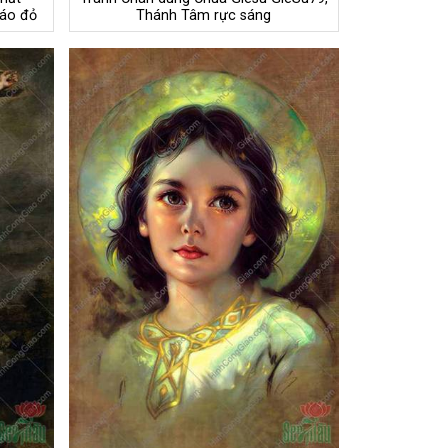
 áo đỏ
Thánh Tâm rực sáng