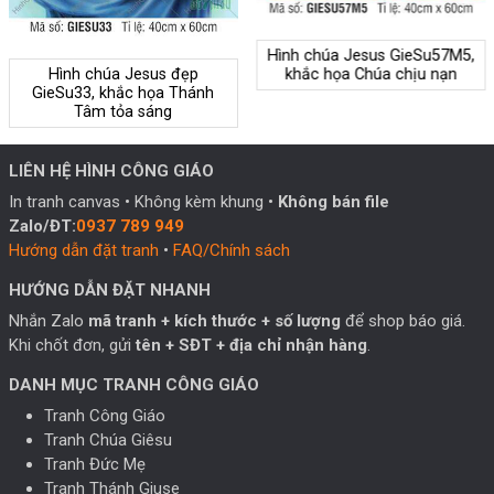
Hình chúa Jesus GieSu57M5,
Hình chúa Jesus đẹp
khắc họa Chúa chịu nạn
GieSu33, khắc họa Thánh
Tâm tỏa sáng
LIÊN HỆ HÌNH CÔNG GIÁO
In tranh canvas • Không kèm khung •
Không bán file
Zalo/ĐT:
0937 789 949
Hướng dẫn đặt tranh
•
FAQ/Chính sách
HƯỚNG DẪN ĐẶT NHANH
Nhắn Zalo
mã tranh + kích thước + số lượng
để shop báo giá.
Khi chốt đơn, gửi
tên + SĐT + địa chỉ nhận hàng
.
DANH MỤC TRANH CÔNG GIÁO
Tranh Công Giáo
Tranh Chúa Giêsu
Tranh Đức Mẹ
Tranh Thánh Giuse