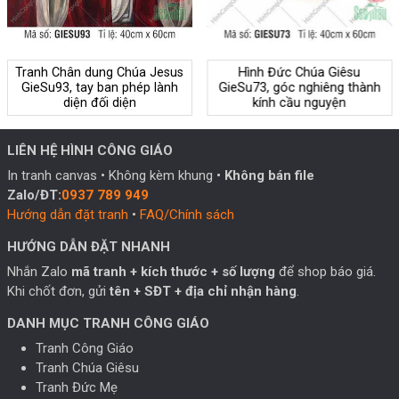
Tranh Chân dung Chúa Jesus
Hình Đức Chúa Giêsu
GieSu93, tay ban phép lành
GieSu73, góc nghiêng thành
diện đối diện
kính cầu nguyện
LIÊN HỆ HÌNH CÔNG GIÁO
In tranh canvas • Không kèm khung •
Không bán file
Zalo/ĐT:
0937 789 949
Hướng dẫn đặt tranh
•
FAQ/Chính sách
HƯỚNG DẪN ĐẶT NHANH
Nhắn Zalo
mã tranh + kích thước + số lượng
để shop báo giá.
Khi chốt đơn, gửi
tên + SĐT + địa chỉ nhận hàng
.
DANH MỤC TRANH CÔNG GIÁO
Tranh Công Giáo
Tranh Chúa Giêsu
Tranh Đức Mẹ