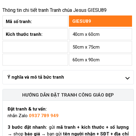
Thông tin chi tiết tranh
Tranh chúa Jesus GIESU89
GIESU89
Mã số tranh:
Kích thước tranh:
40cm x 60cm
50cm x 75cm
60cm x 90cm
Ý nghĩa và mô tả bức tranh
HƯỚNG DẪN ĐẶT TRANH CÔNG GIÁO ĐẸP
Đặt tranh & tư vấn:
nhắn Zalo
0937 789 949
3 bước đặt nhanh:
gửi
mã tranh + kích thước + số lượng
→ shop
báo giá
→ bạn gửi
tên người nhận + SĐT + địa chỉ