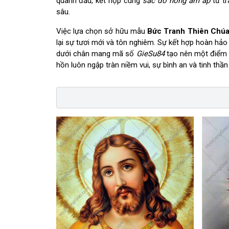
quanh đầu, kết hợp cùng
sắc đỏ hồng ấm áp
từ tr
sâu.
Việc lựa chọn sở hữu mẫu
Bức Tranh Thiên Chú
lại sự tươi mới và tôn nghiêm. Sự kết hợp hoàn hả
dưới chân mang mã số
GieSu84
tạo nên một điểm 
hồn luôn ngập tràn niềm vui, sự bình an và tinh thầ