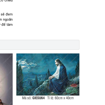
có chiều
ỗ sẽ đem
an ngoãn
y để tâm