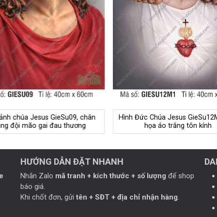
 ảnh chúa Jesus GieSu09, chân
Hình Đức Chúa Jesus GieSu12M
ng đội mão gai đau thương
họa áo trắng tôn kính
HƯỚNG DẪN ĐẶT NHANH
DA
e
Nhắn Zalo
mã tranh + kích thước + số lượng
để shop
báo giá.
Khi chốt đơn, gửi
tên + SĐT + địa chỉ nhận hàng
.