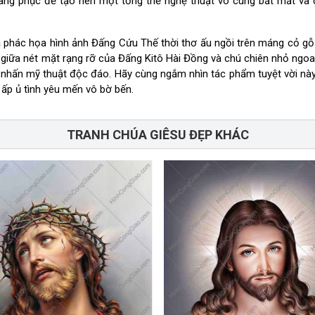
ang phục để tạo nên một tổng thể nghệ thuật vô cùng bắt mắt và 
a
phác họa hình ảnh Đấng Cứu Thế thời thơ ấu ngồi trên máng cỏ g
o giữa nét mặt rạng rỡ của Đấng Kitô Hài Đồng và chú chiên nhỏ ngo
nhấn mỹ thuật độc đáo. Hãy cùng ngắm nhìn tác phẩm tuyệt vời nà
n ấp ủ tình yêu mến vô bờ bến.
TRANH CHÚA GIÊSU ĐẸP KHÁC