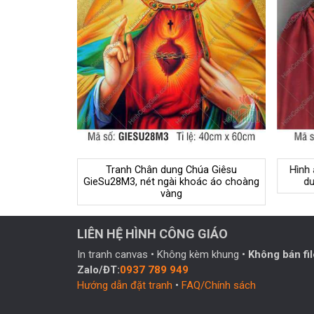
Tranh Chân dung Chúa Giêsu
Hình
GieSu28M3, nét ngài khoác áo choàng
du
vàng
LIÊN HỆ HÌNH CÔNG GIÁO
In tranh canvas • Không kèm khung •
Không bán fil
Zalo/ĐT:
0937 789 949
Hướng dẫn đặt tranh
•
FAQ/Chính sách