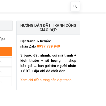
HƯỚNG DẪN ĐẶT TRANH CÔNG
GIÁO ĐẸP
đẹp
Đặt tranh & tư vấn:
nhắn Zalo
0937 789 949
3 bước đặt nhanh:
gửi
mã tranh +
kích thước + số lượng
→ shop
m
báo giá
→ bạn gửi
tên người nhận
+ SĐT + địa chỉ
để chốt đơn.
m
Xem chi tiết hướng dẫn đặt tranh
m