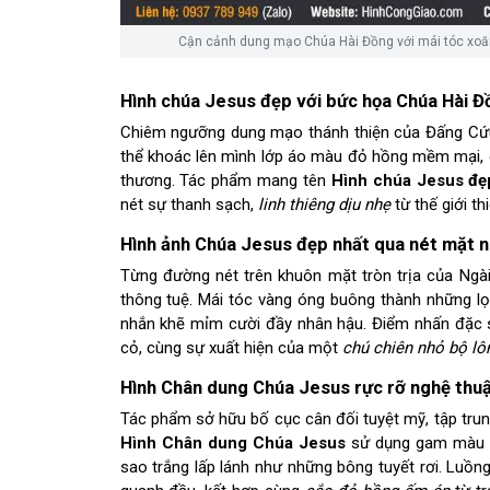
Cận cảnh dung mạo Chúa Hài Đồng với mái tóc xoă
Hình chúa Jesus đẹp với bức họa Chúa Hài Đ
Chiêm ngưỡng dung mạo thánh thiện của Đấng Cứu 
thể khoác lên mình lớp áo màu đỏ hồng mềm mại, đ
thương. Tác phẩm mang tên
Hình chúa Jesus đẹ
nét sự thanh sạch,
linh thiêng dịu nhẹ
từ thế giới th
Hình ảnh Chúa Jesus đẹp nhất qua nét mặt n
Từng đường nét trên khuôn mặt tròn trịa của Ngà
thông tuệ. Mái tóc vàng óng buông thành những lọ
nhắn khẽ mỉm cười đầy nhân hậu. Điểm nhấn đặc 
cỏ, cùng sự xuất hiện của một
chú chiên nhỏ bộ lô
Hình Chân dung Chúa Jesus rực rỡ nghệ thuậ
Tác phẩm sở hữu bố cục cân đối tuyệt mỹ, tập trung
Hình Chân dung Chúa Jesus
sử dụng gam màu xa
sao trắng lấp lánh như những bông tuyết rơi. Luồn