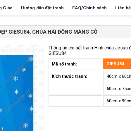
g Giáo
Hướng dẫn đặt tranh
FAQ/Chính sách
Liên hệ
ĐẸP GIESU84, CHÚA HÀI ĐỒNG MÁNG CỎ
Thông tin chi tiết tranh
Hình chúa Jesus 
GIESU84
GIESU84
Mã số tranh:
Kích thước tranh:
40cm x 60c
50cm x 75c
60cm x 90c