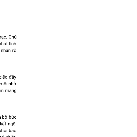
mạc. Chủ
hát tình
 nhận rõ
biếc đầy
 môi nhỏ
kín máng
n bộ bức
iết ngôi
khôi bao