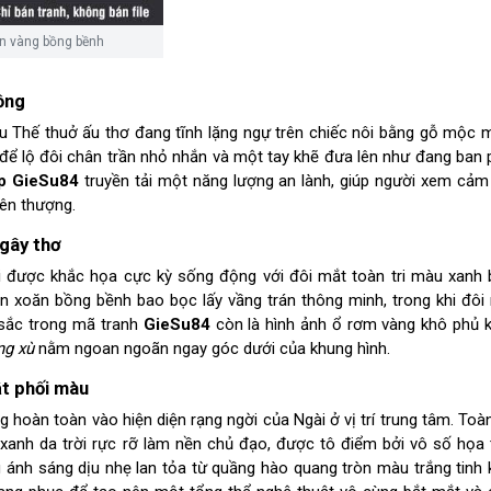
n vàng bồng bềnh
ồng
Thế thuở ấu thơ đang tĩnh lặng ngự trên chiếc nôi bằng gỗ mộc 
ể lộ đôi chân trần nhỏ nhắn và một tay khẽ đưa lên như đang ban p
p GieSu84
truyền tải một năng lượng an lành, giúp người xem cảm
iên thượng.
gây thơ
i được khắc họa cực kỳ sống động với đôi mắt toàn tri màu xanh 
n xoăn bồng bềnh bao bọc lấy vầng trán thông minh, trong khi đôi
sắc trong mã tranh
GieSu84
còn là hình ảnh ổ rơm vàng khô phủ 
ng xù
nằm ngoan ngoãn ngay góc dưới của khung hình.
t phối màu
 hoàn toàn vào hiện diện rạng ngời của Ngài ở vị trí trung tâm. Toà
nh da trời rực rỡ làm nền chủ đạo, được tô điểm bởi vô số họa t
g ánh sáng dịu nhẹ lan tỏa từ quầng hào quang tròn màu trắng tinh 