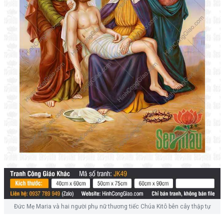
Đức Mẹ Maria và hai người phụ nữ thương tiếc Chúa Kitô bên cây thập tự