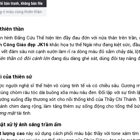
 rỉ máu cùng thiên thần
thiên thần
 hình Đấng Cứu Thế hiện lên đầy đau đớn với nửa thân trên trần, 
h Công Giáo đẹp JK16
khắc họa tư thế Ngài như đang kiệt sức, đầu
 vết đâm sâu nơi cạnh sườn làm rỉ ra dòng máu đỏ sẫm chảy dài, lột
iên thần có đôi cánh lớn
đang dịu dàng ghé sát, dùng đôi tay nâng đ
 của thiên sứ
ợc người nghệ sĩ thể hiện vô cùng tinh tế và có chiều sâu. Gương 
ng chòm râu tóc dài buông xõa màu nâu đen. Đối lập với sự tĩnh lặn
t hướng xuống đầy thương xót cho nỗi thống khổ của Thầy Chí Thánh. 
 cánh chim dang rộng, làm tăng thêm sự sống động cho tổng thể b
ơng mặt
tài tình.
ật xử lý ánh sáng trầm ấm
t lượng cao
này sử dụng cách phối màu bậc thầy với tone xám tím