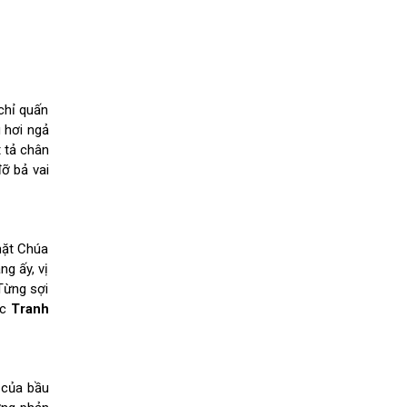
chỉ quấn
 hơi ngả
 tả chân
ỡ bả vai
mặt Chúa
g ấy, vị
Từng sợi
ức
Tranh
 của bầu