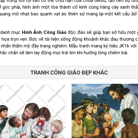
tập trung soi rọi vào cơ thể chịu nạn của Chúa Giêsu, tạo nên sự tư
 góc phải, hình ảnh một tòa thành cổ kính cùng hàng cây xanh th
uang mờ nhạt bao quanh vạt áo thiên sứ mang lại một kết cấu
bố
a danh mục
Hinh Ảnh Công Giáo
độc đáo sẽ giúp bạn sở hữu một 
c họa trọn vẹn. Bức vẽ tái hiện sống động khoảnh khắc đau thương 
m nhấn thẩm mỹ đầy trang nghiêm. Mẫu tranh mang ký hiệu JK16 với
ắc chắn sẽ làm lay động mọi trái tim khi hướng lòng chiêm bái.
TRANH CÔNG GIÁO ĐẸP KHÁC