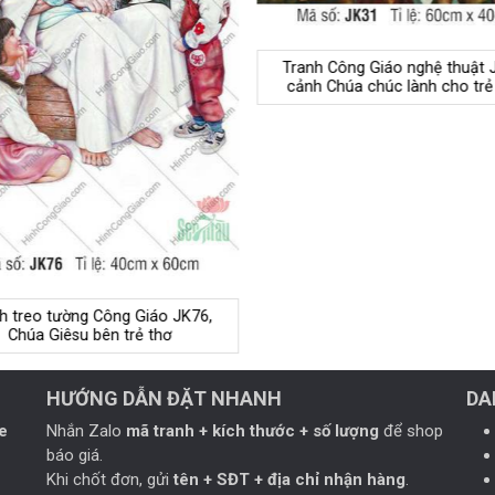
Tranh Công Giáo nghệ thuật 
cảnh Chúa chúc lành cho trẻ
h treo tường Công Giáo JK76,
Chúa Giêsu bên trẻ thơ
HƯỚNG DẪN ĐẶT NHANH
DA
e
Nhắn Zalo
mã tranh + kích thước + số lượng
để shop
báo giá.
Khi chốt đơn, gửi
tên + SĐT + địa chỉ nhận hàng
.