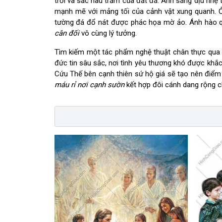
trời và sắc nâu trầm của đất đá. Ánh sáng dịu nhẹ 
mạnh mẽ với mảng tối của cảnh vật xung quanh. Ở
tường đá đổ nát được phác họa mờ ảo. Ánh hào q
cân đối
vô cùng lý tưởng.
Tìm kiếm một tác phẩm nghệ thuật chân thực qu
đức tin sâu sắc, nơi tình yêu thương khó được khắ
Cứu Thế bên cạnh thiên sứ hộ giá sẽ tạo nên điể
máu rỉ nơi cạnh sườn
kết hợp đôi cánh dang rộng ch