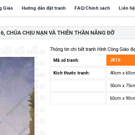
g Giáo
Hướng dẫn đặt tranh
FAQ/Chính sách
Liên hệ
16, CHÚA CHỊU NẠN VÀ THIÊN THẦN NÂNG ĐỠ
Thông tin chi tiết tranh
Hình Công Giáo đ
JK16
Mã số tranh:
Kích thước tranh:
40cm x 60c
50cm x 75c
60cm x 90c