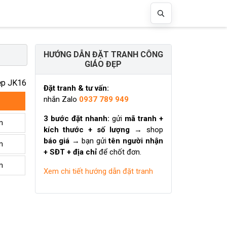
HƯỚNG DẪN ĐẶT TRANH CÔNG
GIÁO ĐẸP
ẹp JK16
Đặt tranh & tư vấn:
nhắn Zalo
0937 789 949
3 bước đặt nhanh:
gửi
mã tranh +
m
kích thước + số lượng
→ shop
báo giá
→ bạn gửi
tên người nhận
m
+ SĐT + địa chỉ
để chốt đơn.
m
Xem chi tiết hướng dẫn đặt tranh