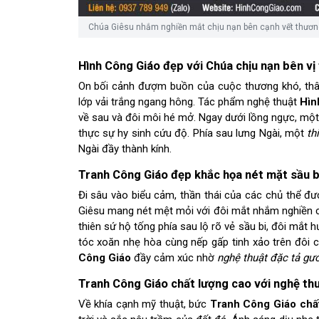
Chúa Giêsu nhắm nghiền mắt chịu nạn bên cạnh vết thương
Hình Công Giáo đẹp với Chúa chịu nạn bên vị 
On bối cảnh đượm buồn của cuộc thương khó, thân
lớp vải trắng ngang hông. Tác phẩm nghệ thuật
Hìn
về sau và đôi môi hé mở. Ngay dưới lồng ngực, một
thực sự hy sinh cứu độ. Phía sau lưng Ngài, một
th
Ngài đầy thành kính.
Tranh Công Giáo đẹp khắc họa nét mặt sầu bi
Đi sâu vào biểu cảm, thần thái của các chủ thể đư
Giêsu mang nét mệt mỏi với đôi mắt nhắm nghiền cù
thiên sứ hộ tống phía sau lộ rõ vẻ sầu bi, đôi mắ
tóc xoăn nhẹ hòa cùng nếp gấp tinh xảo trên đôi
Công Giáo
đầy cảm xúc nhờ
nghệ thuật đặc tả gư
Tranh Công Giáo chất lượng cao với nghệ thu
Về khía cạnh mỹ thuật, bức
Tranh Công Giáo chấ