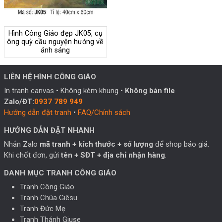
Hình Công Giáo đẹp JK05, cụ
ông quỳ cầu nguyện hướng về
ánh sáng
LIÊN HỆ HÌNH CÔNG GIÁO
In tranh canvas • Không kèm khung •
Không bán file
Zalo/ĐT:
0937 789 949
Hướng dẫn đặt tranh
•
FAQ/Chính sách
HƯỚNG DẪN ĐẶT NHANH
Nhắn Zalo
mã tranh + kích thước + số lượng
để shop báo giá.
Khi chốt đơn, gửi
tên + SĐT + địa chỉ nhận hàng
.
DANH MỤC TRANH CÔNG GIÁO
Tranh Công Giáo
Tranh Chúa Giêsu
Tranh Đức Mẹ
Tranh Thánh Giuse