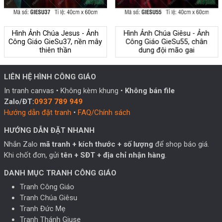
Hình Ảnh Chúa Jesus - Ảnh
Hình Ảnh Chúa Giêsu - Ảnh
Công Giáo GieSu37, nền mây
Công Giáo GieSu55, chân
thiên thần
dung đội mão gai
LIÊN HỆ HÌNH CÔNG GIÁO
In tranh canvas • Không kèm khung •
Không bán file
Zalo/ĐT:
0937 789 949
Hướng dẫn đặt tranh
•
FAQ/Chính sách
HƯỚNG DẪN ĐẶT NHANH
Nhắn Zalo
mã tranh + kích thước + số lượng
để shop báo giá.
Khi chốt đơn, gửi
tên + SĐT + địa chỉ nhận hàng
.
DANH MỤC TRANH CÔNG GIÁO
Tranh Công Giáo
Tranh Chúa Giêsu
Tranh Đức Mẹ
Tranh Thánh Giuse