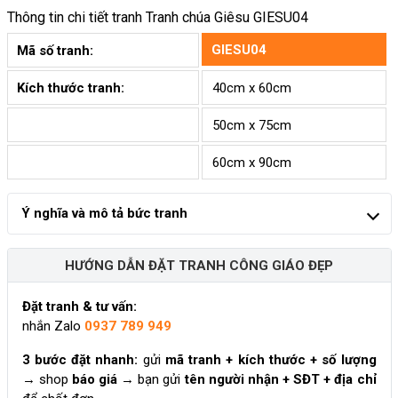
Thông tin chi tiết tranh
Tranh chúa Giêsu GIESU04
GIESU04
Mã số tranh:
Kích thước tranh:
40cm x 60cm
50cm x 75cm
60cm x 90cm
Ý nghĩa và mô tả bức tranh
HƯỚNG DẪN ĐẶT TRANH CÔNG GIÁO ĐẸP
Đặt tranh & tư vấn:
nhắn Zalo
0937 789 949
3 bước đặt nhanh:
gửi
mã tranh + kích thước + số lượng
→ shop
báo giá
→ bạn gửi
tên người nhận + SĐT + địa chỉ