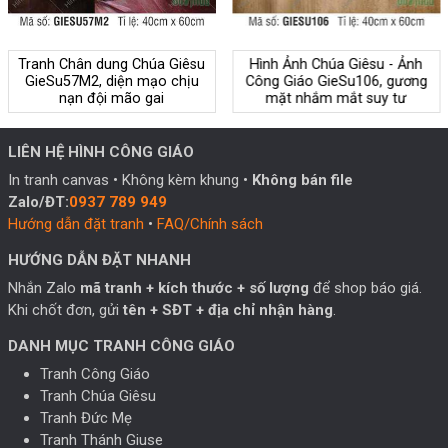
Tranh Chân dung Chúa Giêsu
Hình Ảnh Chúa Giêsu - Ảnh
GieSu57M2, diện mạo chịu
Công Giáo GieSu106, gương
nạn đội mão gai
mặt nhắm mắt suy tư
LIÊN HỆ HÌNH CÔNG GIÁO
In tranh canvas • Không kèm khung •
Không bán file
Zalo/ĐT:
0937 789 949
Hướng dẫn đặt tranh
•
FAQ/Chính sách
HƯỚNG DẪN ĐẶT NHANH
Nhắn Zalo
mã tranh + kích thước + số lượng
để shop báo giá.
Khi chốt đơn, gửi
tên + SĐT + địa chỉ nhận hàng
.
DANH MỤC TRANH CÔNG GIÁO
Tranh Công Giáo
Tranh Chúa Giêsu
Tranh Đức Mẹ
Tranh Thánh Giuse