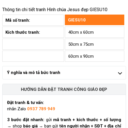
Thông tin chi tiết tranh
Hình chúa Jesus đẹp GIESU10
GIESU10
Mã số tranh:
Kích thước tranh:
40cm x 60cm
50cm x 75cm
60cm x 90cm
Ý nghĩa và mô tả bức tranh
HƯỚNG DẪN ĐẶT TRANH CÔNG GIÁO ĐẸP
Đặt tranh & tư vấn:
nhắn Zalo
0937 789 949
3 bước đặt nhanh:
gửi
mã tranh + kích thước + số lượng
→ shop
báo giá
→ bạn gửi
tên người nhận + SĐT + địa chỉ