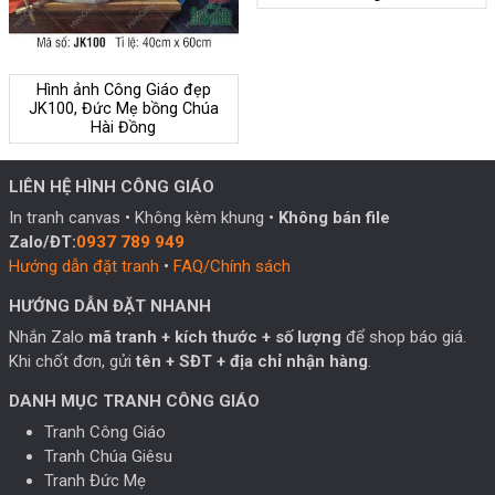
Hình ảnh Công Giáo đẹp
JK100, Đức Mẹ bồng Chúa
Hài Đồng
LIÊN HỆ HÌNH CÔNG GIÁO
In tranh canvas • Không kèm khung •
Không bán file
Zalo/ĐT:
0937 789 949
Hướng dẫn đặt tranh
•
FAQ/Chính sách
HƯỚNG DẪN ĐẶT NHANH
Nhắn Zalo
mã tranh + kích thước + số lượng
để shop báo giá.
Khi chốt đơn, gửi
tên + SĐT + địa chỉ nhận hàng
.
DANH MỤC TRANH CÔNG GIÁO
Tranh Công Giáo
Tranh Chúa Giêsu
Tranh Đức Mẹ