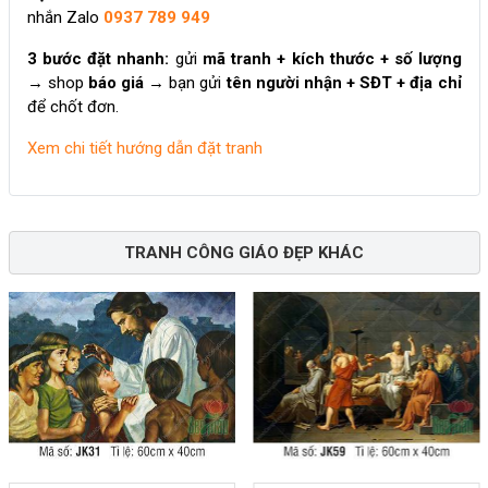
nhắn Zalo
0937 789 949
3 bước đặt nhanh:
gửi
mã tranh + kích thước + số lượng
→ shop
báo giá
→ bạn gửi
tên người nhận + SĐT + địa chỉ
để chốt đơn.
Xem chi tiết hướng dẫn đặt tranh
TRANH CÔNG GIÁO ĐẸP KHÁC