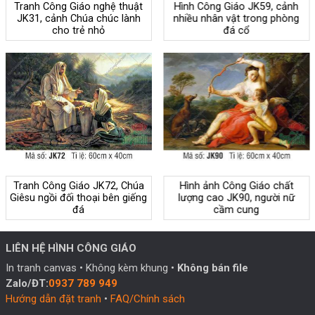
Tranh Công Giáo nghệ thuật
Hình Công Giáo JK59, cảnh
JK31, cảnh Chúa chúc lành
nhiều nhân vật trong phòng
cho trẻ nhỏ
đá cổ
Tranh Công Giáo JK72, Chúa
Hình ảnh Công Giáo chất
Giêsu ngồi đối thoại bên giếng
lượng cao JK90, người nữ
đá
cầm cung
LIÊN HỆ HÌNH CÔNG GIÁO
In tranh canvas • Không kèm khung •
Không bán file
Zalo/ĐT:
0937 789 949
Hướng dẫn đặt tranh
•
FAQ/Chính sách