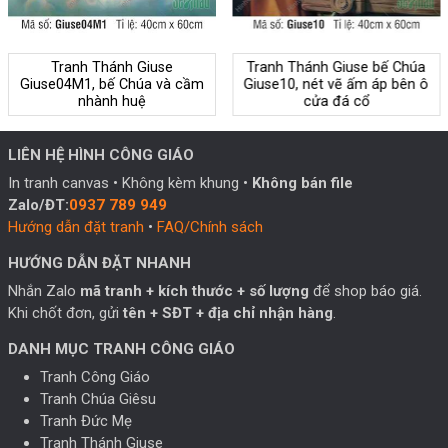
Tranh Thánh Giuse
Tranh Thánh Giuse bế Chúa
Giuse04M1, bế Chúa và cầm
Giuse10, nét vẽ ấm áp bên ô
nhành huệ
cửa đá cổ
LIÊN HỆ HÌNH CÔNG GIÁO
In tranh canvas • Không kèm khung •
Không bán file
Zalo/ĐT:
0937 789 949
Hướng dẫn đặt tranh
•
FAQ/Chính sách
HƯỚNG DẪN ĐẶT NHANH
Nhắn Zalo
mã tranh + kích thước + số lượng
để shop báo giá.
Khi chốt đơn, gửi
tên + SĐT + địa chỉ nhận hàng
.
DANH MỤC TRANH CÔNG GIÁO
Tranh Công Giáo
Tranh Chúa Giêsu
Tranh Đức Mẹ
Tranh Thánh Giuse