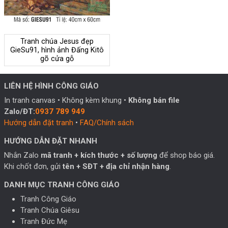
Tranh chúa Jesus đẹp
GieSu91, hình ảnh Đấng Kitô
gõ cửa gỗ
LIÊN HỆ HÌNH CÔNG GIÁO
In tranh canvas • Không kèm khung •
Không bán file
Zalo/ĐT:
0937 789 949
Hướng dẫn đặt tranh
•
FAQ/Chính sách
HƯỚNG DẪN ĐẶT NHANH
Nhắn Zalo
mã tranh + kích thước + số lượng
để shop báo giá.
Khi chốt đơn, gửi
tên + SĐT + địa chỉ nhận hàng
.
DANH MỤC TRANH CÔNG GIÁO
Tranh Công Giáo
Tranh Chúa Giêsu
Tranh Đức Mẹ