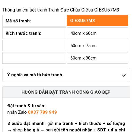
Thông tin chi tiết tranh
Tranh Đức Chúa Giêsu GIESU57M3
GIESU57M3
Mã số tranh:
Kích thước tranh:
40cm x 60cm
50cm x 75cm
60cm x 90cm
Ý nghĩa và mô tả bức tranh
HƯỚNG DẪN ĐẶT TRANH CÔNG GIÁO ĐẸP
Đặt tranh & tư vấn:
nhắn Zalo
0937 789 949
3 bước đặt nhanh:
gửi
mã tranh + kích thước + số lượng
→ shop
báo giá
→ bạn gửi
tên người nhận + SĐT + địa chỉ