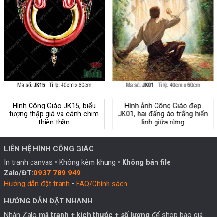
Hình Công Giáo JK15, biểu
Hình ảnh Công Giáo đẹp
tượng thập giá và cánh chim
JK01, hai đấng áo trắng hiển
thiên thần
linh giữa rừng
LIÊN HỆ HÌNH CÔNG GIÁO
In tranh canvas • Không kèm khung •
Không bán file
Zalo/ĐT:
0937 789 949
Hướng dẫn đặt tranh
•
FAQ/Chính sách
HƯỚNG DẪN ĐẶT NHANH
Nhắn Zalo
mã tranh + kích thước + số lượng
để shop báo giá.