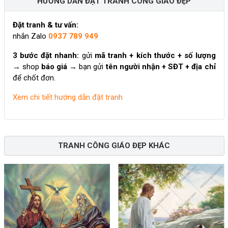
HƯỚNG DẪN ĐẶT TRANH CÔNG GIÁO ĐẸP
Đặt tranh & tư vấn:
nhắn Zalo
0937 789 949
3 bước đặt nhanh:
gửi
mã tranh + kích thước + số lượng
→ shop
báo giá
→ bạn gửi
tên người nhận + SĐT + địa chỉ
để chốt đơn.
Xem chi tiết hướng dẫn đặt tranh
TRANH CÔNG GIÁO ĐẸP KHÁC