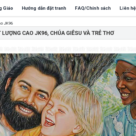
g Giáo
Hướng dẫn đặt tranh
FAQ/Chính sách
Liên hệ
ao JK96
 LƯỢNG CAO JK96, CHÚA GIÊSU VÀ TRẺ THƠ