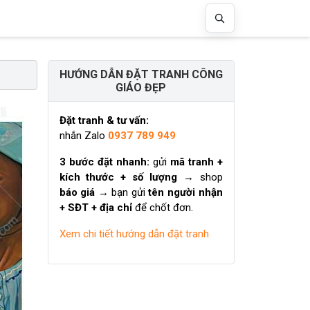
HƯỚNG DẪN ĐẶT TRANH CÔNG
GIÁO ĐẸP
Đặt tranh & tư vấn:
nhắn Zalo
0937 789 949
3 bước đặt nhanh:
gửi
mã tranh +
kích thước + số lượng
→ shop
báo giá
→ bạn gửi
tên người nhận
+ SĐT + địa chỉ
để chốt đơn.
Xem chi tiết hướng dẫn đặt tranh