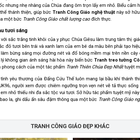
 guốc nhưng nhẹ nhàng của Chúa đang ôm trọn lấy em nhỏ. Biểu cảm 
thể thánh thiện, giúp bức
Tranh Công Giáo nghệ thuật
này sở hữu
của một bức
Tranh Công Giáo chất lượng cao
đích thực.
u tươi sáng
i sắc trắng tinh khôi của y phục Chúa Giêsu làm trung tâm thị giác
c đỏ tươi bên trái và xanh lam của em bé da màu bên phải tạo hiệu
ều, làm bừng sáng mọi đường nét và đổ bóng mềm mại trên nền cây 
ử lý không gian ánh sáng hài hòa này biến bức
Tranh treo tường Cô
nh phong cách của một tác phẩm
Tranh Thiên Chúa Đẹp Nhất
tuyệt m
 tình yêu thương của Đấng Cứu Thế luôn mang lại bầu khí thánh th
JK96, người xem được chiêm ngưỡng trọn vẹn nét vẽ tả thực sống
em nhỏ thiếu nhi đa sắc tộc vui tươi. Sở hữu tác phẩm tuyệt mỹ này 
a bao la, ghi dấu ấn sâu đậm thông qua một bức
Tranh Công Giáo ng
TRANH CÔNG GIÁO ĐẸP KHÁC