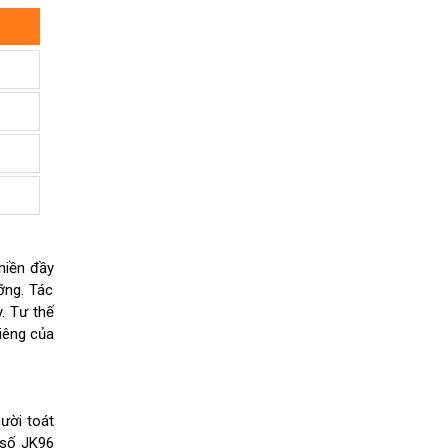
hiền đầy
ỡng. Tác
. Tư thế
hiêng của
ười toát
 số JK96