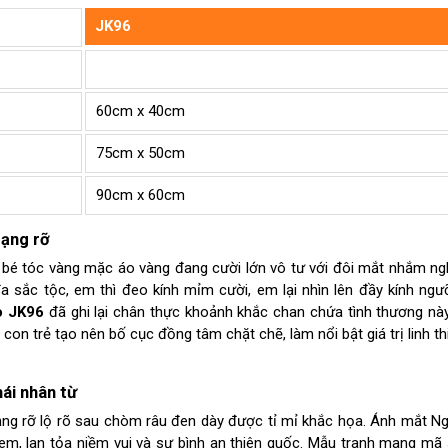
JK96
60cm x 40cm
75cm x 50cm
90cm x 60cm
rạng rỡ
bé tóc vàng mặc áo vàng đang cười lớn vô tư với đôi mắt nhắm ng
a sắc tộc, em thì đeo kính mỉm cười, em lại nhìn lên đầy kính ngư
o JK96
đã ghi lại chân thực khoảnh khắc chan chứa tình thương này
on trẻ tạo nên bố cục đồng tâm chặt chẽ, làm nổi bật giá trị linh t
ái nhân từ
ng rỡ lộ rõ sau chòm râu đen dày được tỉ mỉ khắc họa. Ánh mắt Ng
xem, lan tỏa niềm vui và sự bình an thiên quốc. Mẫu tranh mang mã