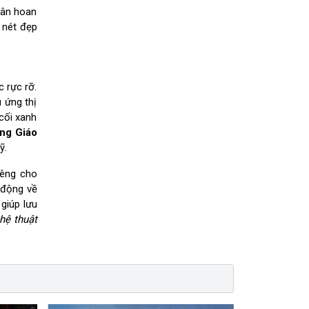
hân hoan
 nét đẹp
 rực rỡ.
 ứng thị
cối xanh
ng Giáo
ỹ.
iêng cho
 động về
giúp lưu
hệ thuật