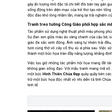
gây ấn tượng nhờ đặc tả chi tiết đôi bàn tay gân
sống động trên diện mạo của trẻ thơ tạo nên tổng 
độc đáo khó lòng nhầm lẫn, mang lại trải nghiệm 
Tranh treo tường Công Giáo phối hợp sắc mà
Tác phẩm sử dụng nghệ thuật phối màu phong phú vớ
Sự đan xen giữa màu áo vàng chanh của cậu bé, sắ
giác đa sắc sinh động. Ánh sáng tự nhiên trải đ
tươi cùng thớ vỏ cây cổ thụ xù xì phía sau. Việc x
thành một bức họa tràn đầy năng lượng, khẳng đị
Việc lưu giữ những tác phẩm hội họa mang đề tài
không gian sống đạo. Với mẫu tranh mang mã số 
một bức
Hình Thiên Chúa Đẹp
quây quầy bên các 
trữ một bức họa độc nhất vô nhị diễn tả tình Chú
tinh tế.