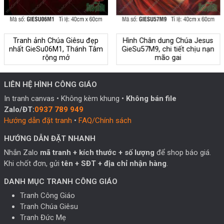
Tranh ảnh Chúa Giêsu đẹp
Hình Chân dung Chúa Jesus
nhất GieSu06M1, Thánh Tâm
GieSu57M9, chi tiết chịu nạn
rộng mở
mão gai
LIÊN HỆ HÌNH CÔNG GIÁO
In tranh canvas • Không kèm khung •
Không bán file
Zalo/ĐT:
0937 789 949
Hướng dẫn đặt tranh
•
FAQ/Chính sách
HƯỚNG DẪN ĐẶT NHANH
Nhắn Zalo
mã tranh + kích thước + số lượng
để shop báo giá.
Khi chốt đơn, gửi
tên + SĐT + địa chỉ nhận hàng
.
DANH MỤC TRANH CÔNG GIÁO
Tranh Công Giáo
Tranh Chúa Giêsu
Tranh Đức Mẹ