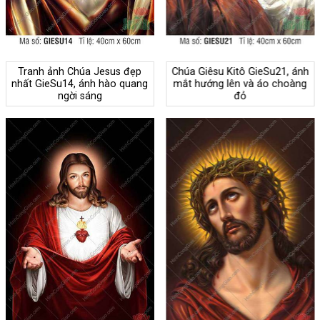
Tranh ảnh Chúa Jesus đẹp
Chúa Giêsu Kitô GieSu21, ánh
nhất GieSu14, ánh hào quang
mắt hướng lên và áo choàng
ngời sáng
đỏ