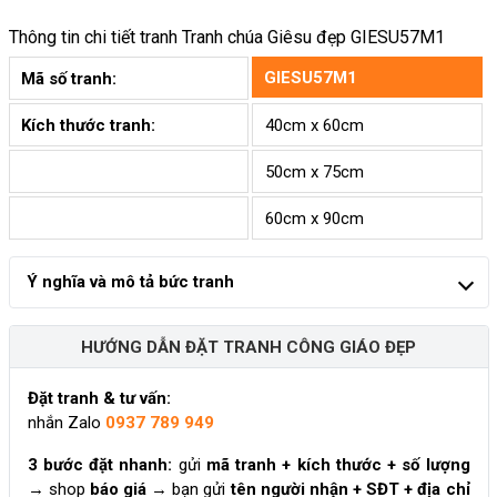
Thông tin chi tiết tranh
Tranh chúa Giêsu đẹp GIESU57M1
GIESU57M1
Mã số tranh:
Kích thước tranh:
40cm x 60cm
50cm x 75cm
60cm x 90cm
Ý nghĩa và mô tả bức tranh
HƯỚNG DẪN ĐẶT TRANH CÔNG GIÁO ĐẸP
Đặt tranh & tư vấn:
nhắn Zalo
0937 789 949
3 bước đặt nhanh:
gửi
mã tranh + kích thước + số lượng
→ shop
báo giá
→ bạn gửi
tên người nhận + SĐT + địa chỉ