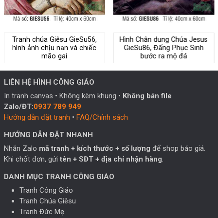
Tranh chúa Giêsu GieSu56,
Hình Chân dung Chúa Jesus
hình ảnh chịu nạn và chiếc
GieSu86, Đấng Phục Sinh
mão gai
bước ra mộ đá
LIÊN HỆ HÌNH CÔNG GIÁO
In tranh canvas • Không kèm khung •
Không bán file
Zalo/ĐT:
0937 789 949
Hướng dẫn đặt tranh
•
FAQ/Chính sách
HƯỚNG DẪN ĐẶT NHANH
Nhắn Zalo
mã tranh + kích thước + số lượng
để shop báo giá.
Khi chốt đơn, gửi
tên + SĐT + địa chỉ nhận hàng
.
DANH MỤC TRANH CÔNG GIÁO
Tranh Công Giáo
Tranh Chúa Giêsu
Tranh Đức Mẹ