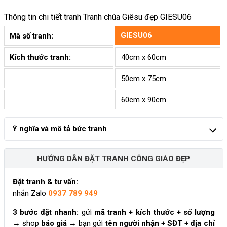
Thông tin chi tiết tranh
Tranh chúa Giêsu đẹp GIESU06
GIESU06
Mã số tranh:
Kích thước tranh:
40cm x 60cm
50cm x 75cm
60cm x 90cm
Ý nghĩa và mô tả bức tranh
HƯỚNG DẪN ĐẶT TRANH CÔNG GIÁO ĐẸP
Đặt tranh & tư vấn:
nhắn Zalo
0937 789 949
3 bước đặt nhanh:
gửi
mã tranh + kích thước + số lượng
→ shop
báo giá
→ bạn gửi
tên người nhận + SĐT + địa chỉ