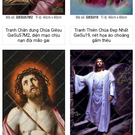
Tranh Chân dung Chúa Giêsu
Tranh Thiên Chúa Đẹp Nhất
GieSu57M2, diện mạo chịu
GieSu19, nét họa áo choàng
nạn đội mão gai
gấm thêu