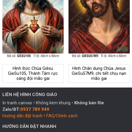
Hình Đức Chúa Giêsu
Hình Chân dung Chúa Jesus
GieSu105, Thánh Tâm rực
GieSu57M9, chi tiết chịu nạn
sáng đội mão gai
mão gai
LIÊN HỆ HÌNH CÔNG GIÁO
In tranh canvas • Không kèm khung •
Không bán file
Zalo/ĐT:
0937 789 949
Hướng dẫn đặt tranh
•
FAQ/Chính sách
HƯỚNG DẪN ĐẶT NHANH