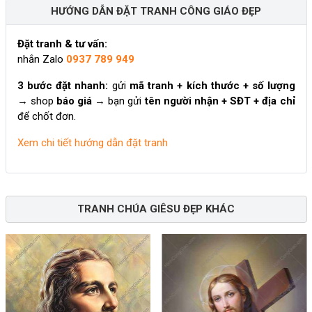
HƯỚNG DẪN ĐẶT TRANH CÔNG GIÁO ĐẸP
Đặt tranh & tư vấn:
nhắn Zalo
0937 789 949
3 bước đặt nhanh:
gửi
mã tranh + kích thước + số lượng
→ shop
báo giá
→ bạn gửi
tên người nhận + SĐT + địa chỉ
để chốt đơn.
Xem chi tiết hướng dẫn đặt tranh
TRANH CHÚA GIÊSU ĐẸP KHÁC