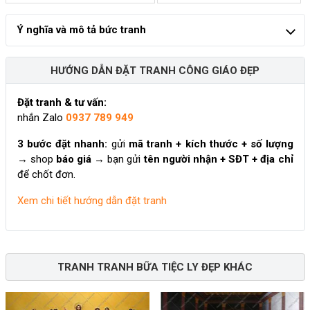
Ý nghĩa và mô tả bức tranh
HƯỚNG DẪN ĐẶT TRANH CÔNG GIÁO ĐẸP
Đặt tranh & tư vấn:
nhắn Zalo
0937 789 949
3 bước đặt nhanh:
gửi
mã tranh + kích thước + số lượng
→ shop
báo giá
→ bạn gửi
tên người nhận + SĐT + địa chỉ
để chốt đơn.
Xem chi tiết hướng dẫn đặt tranh
TRANH TRANH BỮA TIỆC LY ĐẸP KHÁC