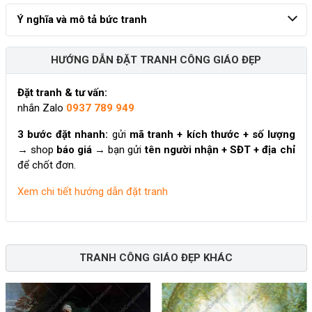
Ý nghĩa và mô tả bức tranh
HƯỚNG DẪN ĐẶT TRANH CÔNG GIÁO ĐẸP
Đặt tranh & tư vấn:
nhắn Zalo
0937 789 949
3 bước đặt nhanh:
gửi
mã tranh + kích thước + số lượng
→ shop
báo giá
→ bạn gửi
tên người nhận + SĐT + địa chỉ
để chốt đơn.
Xem chi tiết hướng dẫn đặt tranh
TRANH CÔNG GIÁO ĐẸP KHÁC