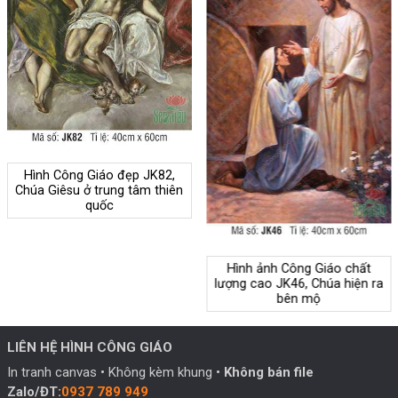
Hình Công Giáo đẹp JK82,
Chúa Giêsu ở trung tâm thiên
quốc
Hình ảnh Công Giáo chất
lượng cao JK46, Chúa hiện ra
bên mộ
LIÊN HỆ HÌNH CÔNG GIÁO
In tranh canvas • Không kèm khung •
Không bán file
Zalo/ĐT:
0937 789 949