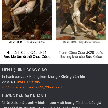
Hình ảnh Công Giáo JK91,
Tranh Công Giáo JK28, cuộc
Đức Mẹ ôm di thể Chúa Giêsu
thương khó của Đức Giêsu
LIÊN HỆ HÌNH CÔNG GIÁO
In tranh canvas • Không kèm khung •
Không bán file
Zalo/ĐT:
0937 789 949
Hướng dẫn đặt tranh
•
FAQ/Chính sách
HƯỚNG DẪN ĐẶT NHANH
Nhắn Zalo
mã tranh + kích thước + số lượng
để shop báo giá.
Khi chốt đơn, gửi
tên + SĐT + địa chỉ nhận hàng
.