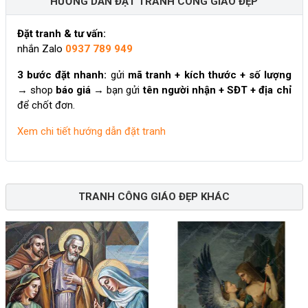
HƯỚNG DẪN ĐẶT TRANH CÔNG GIÁO ĐẸP
Đặt tranh & tư vấn:
nhắn Zalo
0937 789 949
3 bước đặt nhanh:
gửi
mã tranh + kích thước + số lượng
→ shop
báo giá
→ bạn gửi
tên người nhận + SĐT + địa chỉ
để chốt đơn.
Xem chi tiết hướng dẫn đặt tranh
TRANH CÔNG GIÁO ĐẸP KHÁC