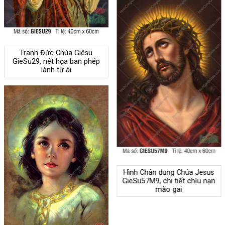
Tranh Đức Chúa Giêsu
GieSu29, nét họa ban phép
lành từ ái
Hình Chân dung Chúa Jesus
GieSu57M9, chi tiết chịu nạn
mão gai