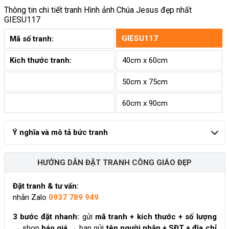
Thông tin chi tiết tranh
Hình ảnh Chúa Jesus đẹp nhất
GIESU117
GIESU117
Mã số tranh:
Kích thước tranh:
40cm x 60cm
50cm x 75cm
60cm x 90cm
Ý nghĩa và mô tả bức tranh
HƯỚNG DẪN ĐẶT TRANH CÔNG GIÁO ĐẸP
Đặt tranh & tư vấn:
nhắn Zalo
0937 789 949
3 bước đặt nhanh:
gửi
mã tranh + kích thước + số lượng
→ shop
báo giá
→ bạn gửi
tên người nhận + SĐT + địa chỉ