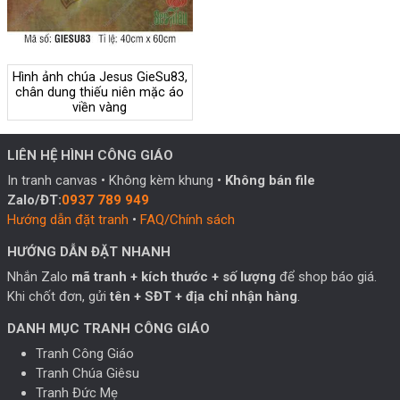
Hình ảnh chúa Jesus GieSu83,
chân dung thiếu niên mặc áo
viền vàng
LIÊN HỆ HÌNH CÔNG GIÁO
In tranh canvas • Không kèm khung •
Không bán file
Zalo/ĐT:
0937 789 949
Hướng dẫn đặt tranh
•
FAQ/Chính sách
HƯỚNG DẪN ĐẶT NHANH
Nhắn Zalo
mã tranh + kích thước + số lượng
để shop báo giá.
Khi chốt đơn, gửi
tên + SĐT + địa chỉ nhận hàng
.
DANH MỤC TRANH CÔNG GIÁO
Tranh Công Giáo
Tranh Chúa Giêsu
Tranh Đức Mẹ