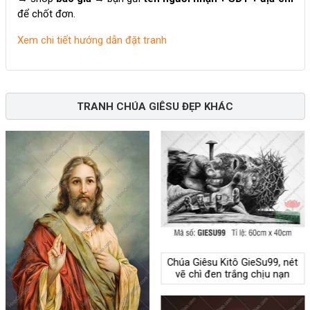
để chốt đơn.
Xem chi tiết hướng dẫn đặt tranh
TRANH CHÚA GIÊSU ĐẸP KHÁC
Chúa Giêsu Kitô GieSu99, nét
vẽ chì đen trắng chịu nạn