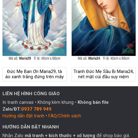
Đức Mẹ Ban Ơn Maria29, tà
Tranh Đức Mẹ Sầu Bi Maria24,
áo xanh trắng đứng trên mây
nét mặt cúi đầu suy niệm
LIÊN HỆ HÌNH CÔNG GIÁO
In tranh canvas • Không kèm khung •
Không bán file
Zalo/ĐT:
0937 789 949
Hướng dẫn đặt tranh
•
FAQ/Chính sách
HƯỚNG DẪN ĐẶT NHANH
Nhắn Zalo
mã tranh + kích thước + số lượng
để shop báo giá.