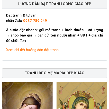
HƯỚNG DẪN ĐẶT TRANH CÔNG GIÁO ĐẸP
Đặt tranh & tư vấn:
nhắn Zalo
0937 789 949
3 bước đặt nhanh:
gửi
mã tranh + kích thước + số lượng
→ shop
báo giá
→ bạn gửi
tên người nhận + SĐT + địa chỉ
để chốt đơn.
Xem chi tiết hướng dẫn đặt tranh
TRANH ĐỨC MẸ MARIA ĐẸP KHÁC