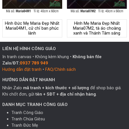
Hình Đức Mẹ Maria Đẹp Nhất
Hình Mẹ Maria Đẹp Nhất
Maria04M1, cử chỉ ban phúc
Maria07M2, tà áo choàng
lành
xanh và Thánh Tâm sáng
LIÊN HỆ HÌNH CÔNG GIÁO
In tranh canvas • Không kèm khung •
Không bán file
Zalo/ĐT:
0937 789 949
Hướng dẫn đặt tranh
•
FAQ/Chính sách
HƯỚNG DẪN ĐẶT NHANH
Nhắn Zalo
mã tranh + kích thước + số lượng
để shop báo giá.
Khi chốt đơn, gửi
tên + SĐT + địa chỉ nhận hàng
.
DANH MỤC TRANH CÔNG GIÁO
Tranh Công Giáo
Tranh Chúa Giêsu
Tranh Đức Mẹ