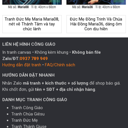
Tranh Đức Mẹ Maria Maria08,
Đức Mẹ Đồng Trinh Và Chúa
nét vẽ Thánh Tâm và tay
Hài Đồng Maria36, dáng ôm
chúc lành
Con dịu hiền
LIÊN HỆ HÌNH CÔNG GIÁO
In tranh canvas • Không kèm khung •
Không bán file
Zalo/ĐT:
0937 789 949
Hướng dẫn đặt tranh
•
FAQ/Chính sách
HƯỚNG DẪN ĐẶT NHANH
Nhắn Zalo
mã tranh + kích thước + số lượng
để shop báo giá.
Khi chốt đơn, gửi
tên + SĐT + địa chỉ nhận hàng
.
DANH MỤC TRANH CÔNG GIÁO
Tranh Công Giáo
Tranh Chúa Giêsu
Tranh Đức Mẹ
Tranh Thánh Giuse