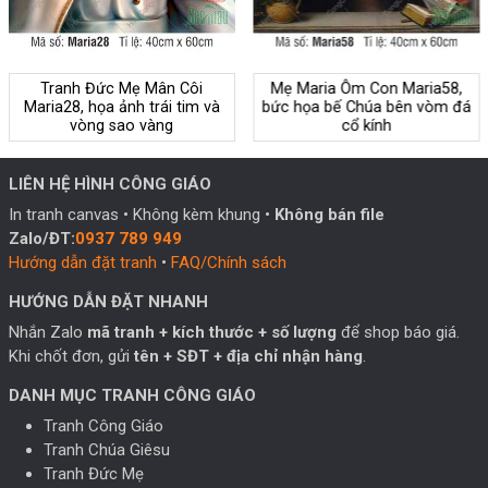
Tranh Đức Mẹ Mân Côi
Mẹ Maria Ôm Con Maria58,
Maria28, họa ảnh trái tim và
bức họa bế Chúa bên vòm đá
vòng sao vàng
cổ kính
LIÊN HỆ HÌNH CÔNG GIÁO
In tranh canvas • Không kèm khung •
Không bán file
Zalo/ĐT:
0937 789 949
Hướng dẫn đặt tranh
•
FAQ/Chính sách
HƯỚNG DẪN ĐẶT NHANH
Nhắn Zalo
mã tranh + kích thước + số lượng
để shop báo giá.
Khi chốt đơn, gửi
tên + SĐT + địa chỉ nhận hàng
.
DANH MỤC TRANH CÔNG GIÁO
Tranh Công Giáo
Tranh Chúa Giêsu
Tranh Đức Mẹ