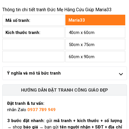
Thông tin chi tiết tranh
Đức Mẹ Hằng Cứu Giúp Maria33
Maria33
Mã số tranh:
Kích thước tranh:
40cm x 60cm
50cm x 75cm
60cm x 90cm
Ý nghĩa và mô tả bức tranh
HƯỚNG DẪN ĐẶT TRANH CÔNG GIÁO ĐẸP
Đặt tranh & tư vấn:
nhắn Zalo
0937 789 949
3 bước đặt nhanh:
gửi
mã tranh + kích thước + số lượng
→ shop
báo giá
→ bạn gửi
tên người nhận + SĐT + địa chỉ