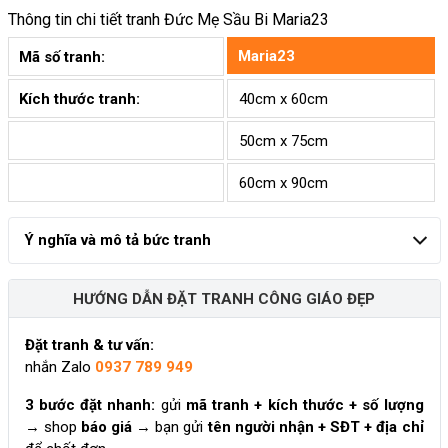
Thông tin chi tiết tranh
Đức Mẹ Sầu Bi Maria23
Maria23
Mã số tranh:
Kích thước tranh:
40cm x 60cm
50cm x 75cm
60cm x 90cm
Ý nghĩa và mô tả bức tranh
HƯỚNG DẪN ĐẶT TRANH CÔNG GIÁO ĐẸP
Đặt tranh & tư vấn:
nhắn Zalo
0937 789 949
3 bước đặt nhanh:
gửi
mã tranh + kích thước + số lượng
→ shop
báo giá
→ bạn gửi
tên người nhận + SĐT + địa chỉ