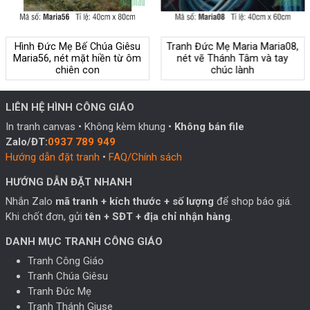
Hình Đức Mẹ Bế Chúa Giêsu
Tranh Đức Mẹ Maria Maria08,
Maria56, nét mặt hiền từ ôm
nét vẽ Thánh Tâm và tay
chiên con
chúc lành
LIÊN HỆ HÌNH CÔNG GIÁO
In tranh canvas • Không kèm khung •
Không bán file
Zalo/ĐT:
0937 789 949
Hướng dẫn đặt tranh
•
FAQ/Chính sách
HƯỚNG DẪN ĐẶT NHANH
Nhắn Zalo
mã tranh + kích thước + số lượng
để shop báo giá.
Khi chốt đơn, gửi
tên + SĐT + địa chỉ nhận hàng
.
DANH MỤC TRANH CÔNG GIÁO
Tranh Công Giáo
Tranh Chúa Giêsu
Tranh Đức Mẹ
Tranh Thánh Giuse