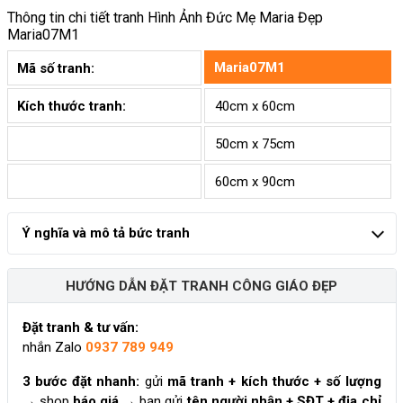
Thông tin chi tiết tranh
Hình Ảnh Đức Mẹ Maria Đẹp
Maria07M1
Maria07M1
Mã số tranh:
Kích thước tranh:
40cm x 60cm
50cm x 75cm
60cm x 90cm
Ý nghĩa và mô tả bức tranh
HƯỚNG DẪN ĐẶT TRANH CÔNG GIÁO ĐẸP
Đặt tranh & tư vấn:
nhắn Zalo
0937 789 949
3 bước đặt nhanh:
gửi
mã tranh + kích thước + số lượng
→ shop
báo giá
→ bạn gửi
tên người nhận + SĐT + địa chỉ