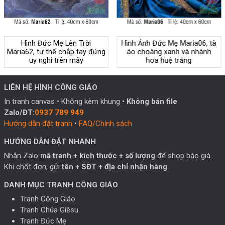
Hình Đức Mẹ Lên Trời
Hình Ảnh Đức Mẹ Maria06, tà
Maria62, tư thế chắp tay đứng
áo choàng xanh và nhành
uy nghi trên mây
hoa huệ trắng
LIÊN HỆ HÌNH CÔNG GIÁO
In tranh canvas • Không kèm khung •
Không bán file
Zalo/ĐT:
0937 789 949
Hướng dẫn đặt tranh
•
FAQ/Chính sách
HƯỚNG DẪN ĐẶT NHANH
Nhắn Zalo
mã tranh + kích thước + số lượng
để shop báo giá.
Khi chốt đơn, gửi
tên + SĐT + địa chỉ nhận hàng
.
DANH MỤC TRANH CÔNG GIÁO
Tranh Công Giáo
Tranh Chúa Giêsu
Tranh Đức Mẹ