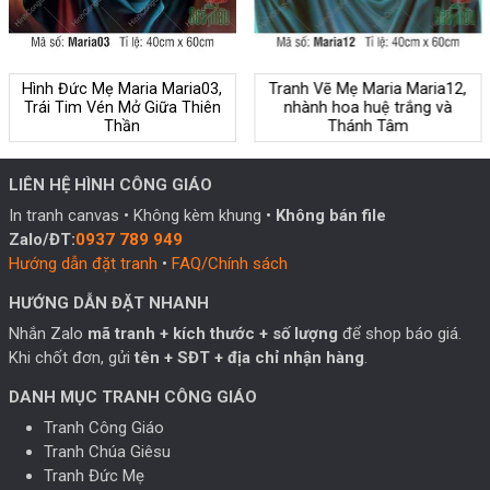
Hình Đức Mẹ Maria Maria03,
Tranh Vẽ Mẹ Maria Maria12,
Trái Tim Vén Mở Giữa Thiên
nhành hoa huệ trắng và
Thần
Thánh Tâm
LIÊN HỆ HÌNH CÔNG GIÁO
In tranh canvas • Không kèm khung •
Không bán file
Zalo/ĐT:
0937 789 949
Hướng dẫn đặt tranh
•
FAQ/Chính sách
HƯỚNG DẪN ĐẶT NHANH
Nhắn Zalo
mã tranh + kích thước + số lượng
để shop báo giá.
Khi chốt đơn, gửi
tên + SĐT + địa chỉ nhận hàng
.
DANH MỤC TRANH CÔNG GIÁO
Tranh Công Giáo
Tranh Chúa Giêsu
Tranh Đức Mẹ