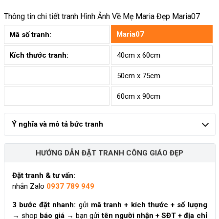
Thông tin chi tiết tranh
Hình Ảnh Về Mẹ Maria Đẹp Maria07
Maria07
Mã số tranh:
Kích thước tranh:
40cm x 60cm
50cm x 75cm
60cm x 90cm
Ý nghĩa và mô tả bức tranh
HƯỚNG DẪN ĐẶT TRANH CÔNG GIÁO ĐẸP
Đặt tranh & tư vấn:
nhắn Zalo
0937 789 949
3 bước đặt nhanh:
gửi
mã tranh + kích thước + số lượng
→ shop
báo giá
→ bạn gửi
tên người nhận + SĐT + địa chỉ